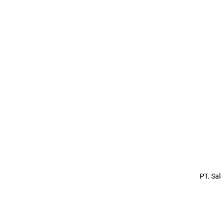
KLIK DI SINI
PT. Sa