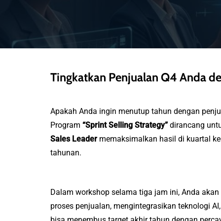
KLIK DI SINI
Tingkatkan Penjualan Q4 Anda den
Apakah Anda ingin menutup tahun dengan penjual
Program
“Sprint Selling Strategy”
dirancang un
Sales Leader
memaksimalkan hasil di kuartal ke
tahunan.
Dalam workshop selama tiga jam ini, Anda aka
proses penjualan, mengintegrasikan teknologi 
bisa menembus target akhir tahun dengan percaya