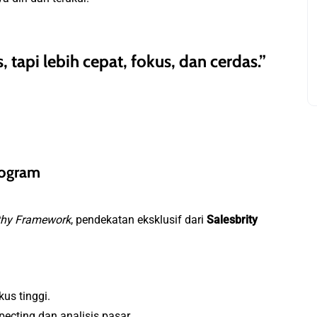
, tapi lebih cepat, fokus, dan cerdas.”
rogram
athy Framework
, pendekatan eksklusif dari
Salesbrity
us tinggi.
cting dan analisis pasar.